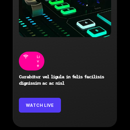
Li

v
e
Curabitur vel ligula in felis facilisis
dignissim ac ac nisl
WATCH LIVE