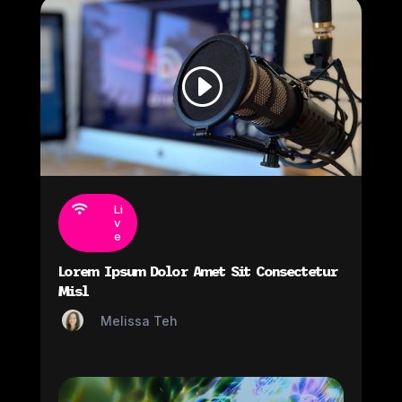
Li

v
e
Lorem Ipsum Dolor Amet Sit Consectetur
Misl
Melissa Teh